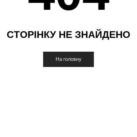
С
Т
О
Р
І
Н
К
У
Н
Е
З
Н
А
Й
Д
Е
Н
О
На головну