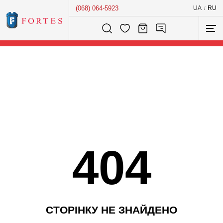
(068) 064-5923
UA
RU
/
Розумний пошук...
404
С
Т
О
Р
І
Н
К
У
Н
Е
З
Н
А
Й
Д
Е
Н
О