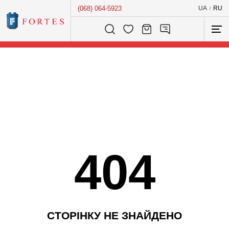
(068) 064-5923
UA
RU
/
Розумний пошук...
404
С
Т
О
Р
І
Н
К
У
Н
Е
З
Н
А
Й
Д
Е
Н
О