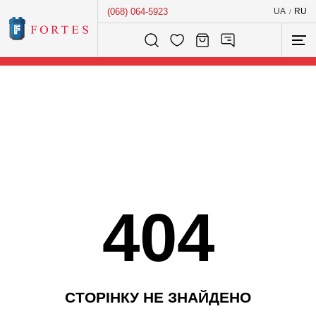
(068) 064-5923
UA
RU
/
Розумний пошук...
404
С
Т
О
Р
І
Н
К
У
Н
Е
З
Н
А
Й
Д
Е
Н
О