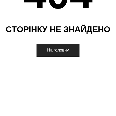
С
Т
О
Р
І
Н
К
У
Н
Е
З
Н
А
Й
Д
Е
Н
О
На головну