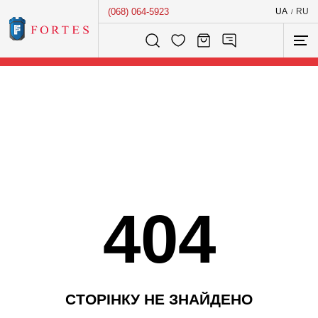
(068) 064-5923
UA
RU
/
Розумний пошук...
404
С
Т
О
Р
І
Н
К
У
Н
Е
З
Н
А
Й
Д
Е
Н
О