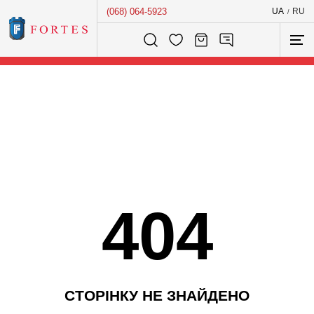
(068) 064-5923
UA
RU
/
Розумний пошук...
404
С
Т
О
Р
І
Н
К
У
Н
Е
З
Н
А
Й
Д
Е
Н
О