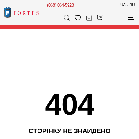
(068) 064-5923
UA
RU
/
Розумний пошук...
404
С
Т
О
Р
І
Н
К
У
Н
Е
З
Н
А
Й
Д
Е
Н
О