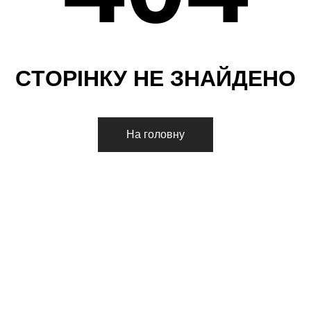
С
Т
О
Р
І
Н
К
У
Н
Е
З
Н
А
Й
Д
Е
Н
О
На головну