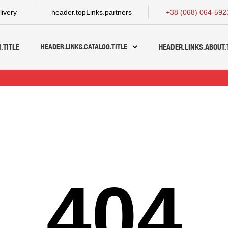
livery
header.topLinks.partners
+38 (068) 064-592
HEADER.LINKS.CATALOG.TITLE
.TITLE
HEADER.LINKS.ABOUT.
404