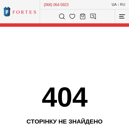
(068) 064-5923
UA
RU
/
Розумний пошук...
404
С
Т
О
Р
І
Н
К
У
Н
Е
З
Н
А
Й
Д
Е
Н
О