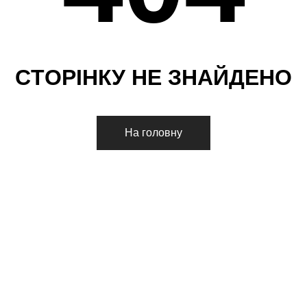
С
Т
О
Р
І
Н
К
У
Н
Е
З
Н
А
Й
Д
Е
Н
О
На головну