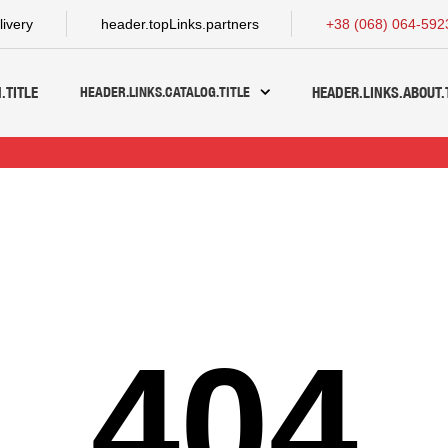
livery
header.topLinks.partners
+38 (068) 064-592
HEADER.LINKS.CATALOG.TITLE
.TITLE
HEADER.LINKS.ABOUT.
404