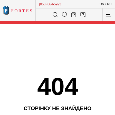
(068) 064-5923
UA
RU
/
Розумний пошук...
404
С
Т
О
Р
І
Н
К
У
Н
Е
З
Н
А
Й
Д
Е
Н
О