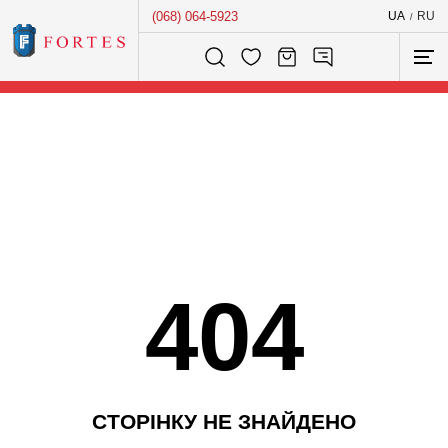
(068) 064-5923
UA
RU
/
Розумний пошук...
404
С
Т
О
Р
І
Н
К
У
Н
Е
З
Н
А
Й
Д
Е
Н
О