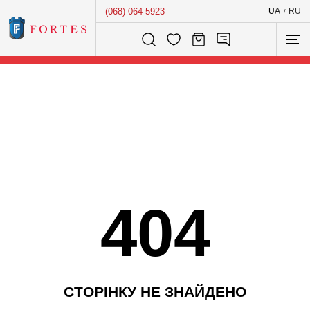
(068) 064-5923
UA
RU
/
Розумний пошук...
404
С
Т
О
Р
І
Н
К
У
Н
Е
З
Н
А
Й
Д
Е
Н
О