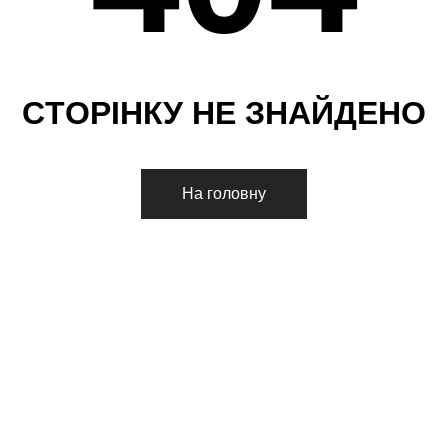
С
Т
О
Р
І
Н
К
У
Н
Е
З
Н
А
Й
Д
Е
Н
О
На головну