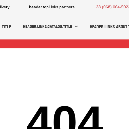
livery
header.topLinks.partners
+38 (068) 064-592
HEADER.LINKS.CATALOG.TITLE
.TITLE
HEADER.LINKS.ABOUT.
404