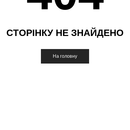
С
Т
О
Р
І
Н
К
У
Н
Е
З
Н
А
Й
Д
Е
Н
О
На головну