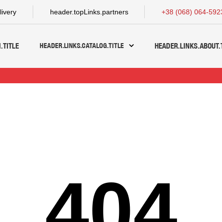
livery
header.topLinks.partners
+38 (068) 064-592
HEADER.LINKS.CATALOG.TITLE
.TITLE
HEADER.LINKS.ABOUT.
404