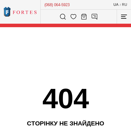
(068) 064-5923
UA
RU
/
Розумний пошук...
404
С
Т
О
Р
І
Н
К
У
Н
Е
З
Н
А
Й
Д
Е
Н
О