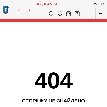
(068) 064-5923
UA
RU
/
Розумний пошук...
404
С
Т
О
Р
І
Н
К
У
Н
Е
З
Н
А
Й
Д
Е
Н
О