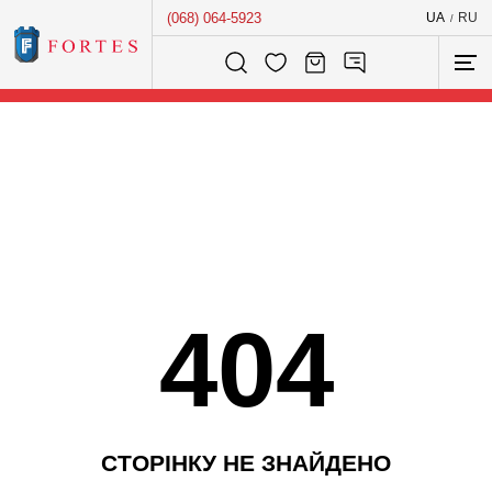
(068) 064-5923
UA
RU
/
Розумний пошук...
404
С
Т
О
Р
І
Н
К
У
Н
Е
З
Н
А
Й
Д
Е
Н
О