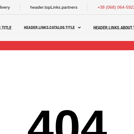
livery
header.topLinks.partners
+38 (068) 064-592
HEADER.LINKS.CATALOG.TITLE
.TITLE
HEADER.LINKS.ABOUT.
404