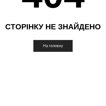
С
Т
О
Р
І
Н
К
У
Н
Е
З
Н
А
Й
Д
Е
Н
О
На головну