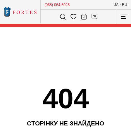
(068) 064-5923
UA
RU
/
Розумний пошук...
404
С
Т
О
Р
І
Н
К
У
Н
Е
З
Н
А
Й
Д
Е
Н
О