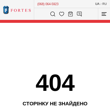
(068) 064-5923
UA
RU
/
Розумний пошук...
404
С
Т
О
Р
І
Н
К
У
Н
Е
З
Н
А
Й
Д
Е
Н
О