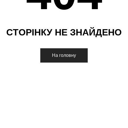
С
Т
О
Р
І
Н
К
У
Н
Е
З
Н
А
Й
Д
Е
Н
О
На головну