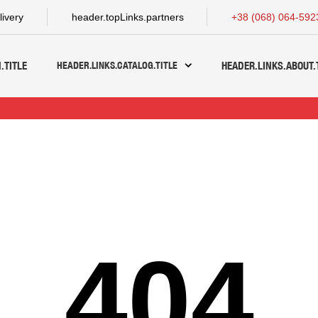
livery
header.topLinks.partners
+38 (068) 064-592
HEADER.LINKS.CATALOG.TITLE
.TITLE
HEADER.LINKS.ABOUT.
404