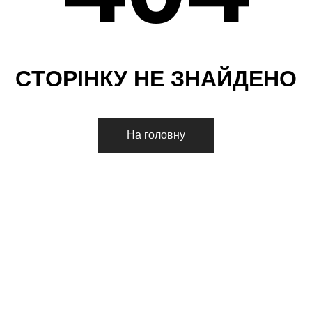
С
Т
О
Р
І
Н
К
У
Н
Е
З
Н
А
Й
Д
Е
Н
О
На головну