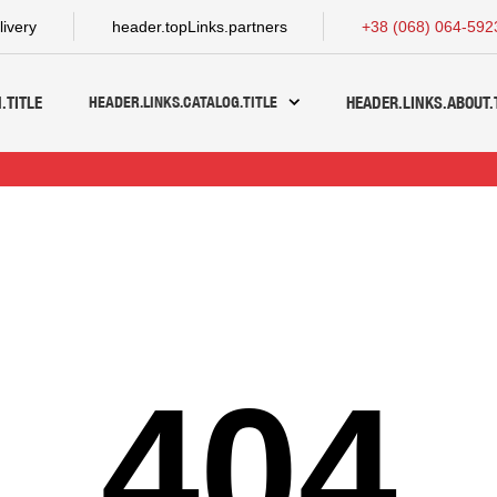
livery
header.topLinks.partners
+38 (068) 064-592
HEADER.LINKS.CATALOG.TITLE
.TITLE
HEADER.LINKS.ABOUT.
404