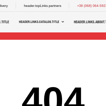
livery
header.topLinks.partners
+38 (068) 064-592
HEADER.LINKS.CATALOG.TITLE
.TITLE
HEADER.LINKS.ABOUT.
404