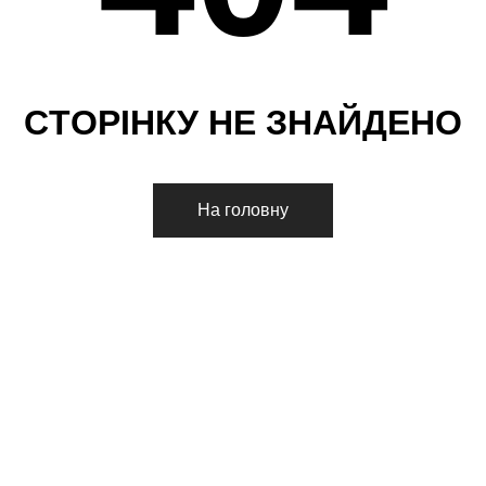
С
Т
О
Р
І
Н
К
У
Н
Е
З
Н
А
Й
Д
Е
Н
О
На головну