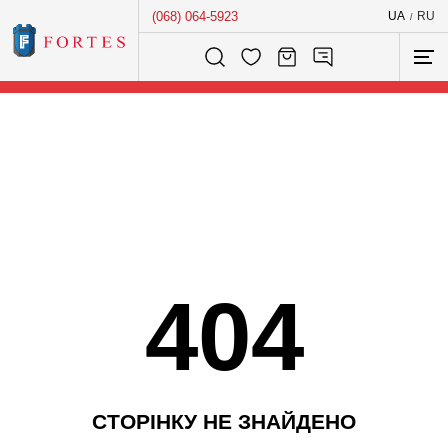
(068) 064-5923
UA
RU
/
Розумний пошук...
404
С
Т
О
Р
І
Н
К
У
Н
Е
З
Н
А
Й
Д
Е
Н
О