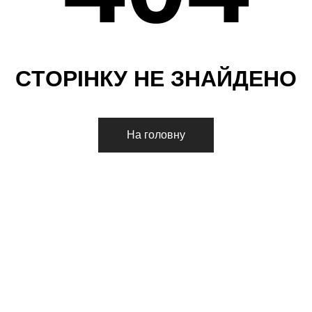
С
Т
О
Р
І
Н
К
У
Н
Е
З
Н
А
Й
Д
Е
Н
О
На головну