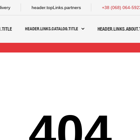
livery
header.topLinks.partners
+38 (068) 064-592
HEADER.LINKS.CATALOG.TITLE
.TITLE
HEADER.LINKS.ABOUT.
404