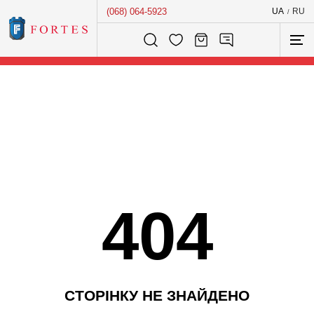
(068) 064-5923
UA
RU
/
Розумний пошук...
404
С
Т
О
Р
І
Н
К
У
Н
Е
З
Н
А
Й
Д
Е
Н
О