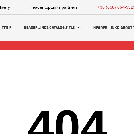
livery
header.topLinks.partners
+38 (068) 064-592
HEADER.LINKS.CATALOG.TITLE
.TITLE
HEADER.LINKS.ABOUT.
404