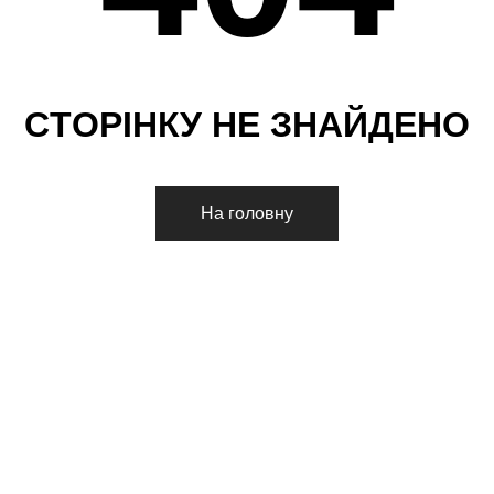
С
Т
О
Р
І
Н
К
У
Н
Е
З
Н
А
Й
Д
Е
Н
О
На головну