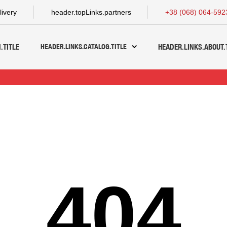
livery
header.topLinks.partners
+38 (068) 064-592
HEADER.LINKS.CATALOG.TITLE
.TITLE
HEADER.LINKS.ABOUT.
404