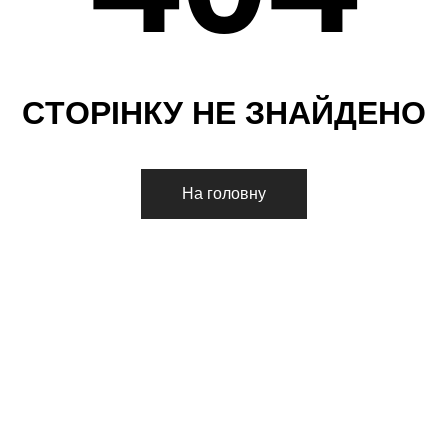
С
Т
О
Р
І
Н
К
У
Н
Е
З
Н
А
Й
Д
Е
Н
О
На головну