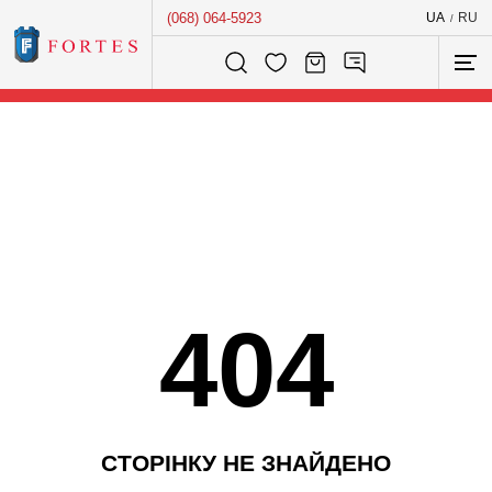
(068) 064-5923
UA
RU
/
Розумний пошук...
404
С
Т
О
Р
І
Н
К
У
Н
Е
З
Н
А
Й
Д
Е
Н
О