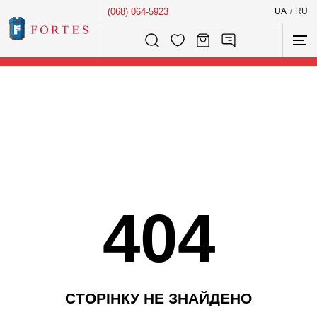
(068) 064-5923
UA
RU
/
Розумний пошук...
404
С
Т
О
Р
І
Н
К
У
Н
Е
З
Н
А
Й
Д
Е
Н
О