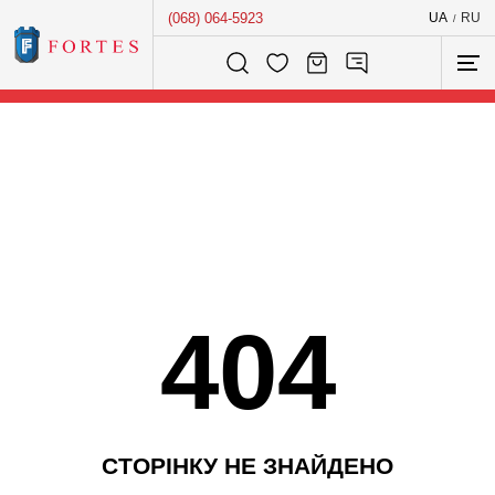
(068) 064-5923
UA
RU
/
Розумний пошук...
404
С
Т
О
Р
І
Н
К
У
Н
Е
З
Н
А
Й
Д
Е
Н
О