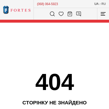
(068) 064-5923
UA
RU
/
Розумний пошук...
404
С
Т
О
Р
І
Н
К
У
Н
Е
З
Н
А
Й
Д
Е
Н
О