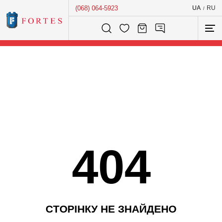
(068) 064-5923
UA
RU
/
Розумний пошук...
404
С
Т
О
Р
І
Н
К
У
Н
Е
З
Н
А
Й
Д
Е
Н
О