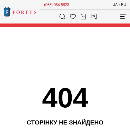
(068) 064-5923
UA
RU
/
Розумний пошук...
404
С
Т
О
Р
І
Н
К
У
Н
Е
З
Н
А
Й
Д
Е
Н
О