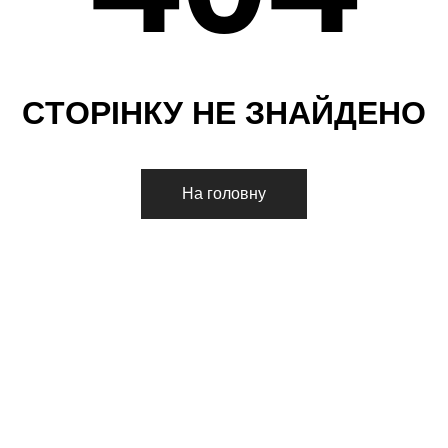
С
Т
О
Р
І
Н
К
У
Н
Е
З
Н
А
Й
Д
Е
Н
О
На головну