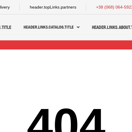
livery
header.topLinks.partners
+38 (068) 064-592
HEADER.LINKS.CATALOG.TITLE
.TITLE
HEADER.LINKS.ABOUT.
404