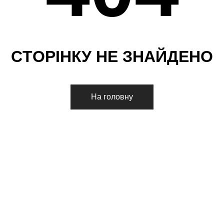
С
Т
О
Р
І
Н
К
У
Н
Е
З
Н
А
Й
Д
Е
Н
О
На головну