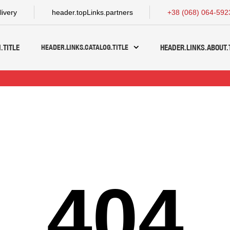
livery
header.topLinks.partners
+38 (068) 064-592
HEADER.LINKS.CATALOG.TITLE
.TITLE
HEADER.LINKS.ABOUT.
404