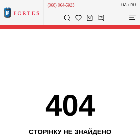
(068) 064-5923
UA
RU
/
Розумний пошук...
404
С
Т
О
Р
І
Н
К
У
Н
Е
З
Н
А
Й
Д
Е
Н
О