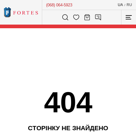
(068) 064-5923
UA
RU
/
Розумний пошук...
404
С
Т
О
Р
І
Н
К
У
Н
Е
З
Н
А
Й
Д
Е
Н
О