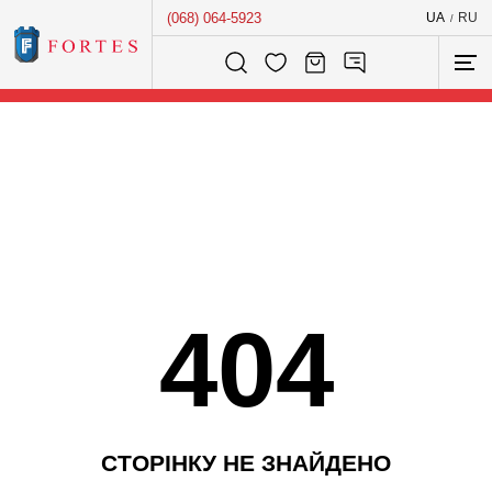
(068) 064-5923
UA
RU
/
Розумний пошук...
404
С
Т
О
Р
І
Н
К
У
Н
Е
З
Н
А
Й
Д
Е
Н
О