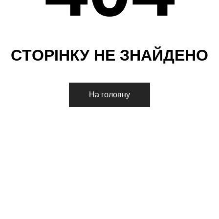
С
Т
О
Р
І
Н
К
У
Н
Е
З
Н
А
Й
Д
Е
Н
О
На головну