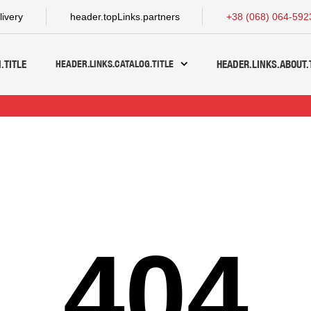
livery
header.topLinks.partners
+38 (068) 064-592
HEADER.LINKS.CATALOG.TITLE
.TITLE
HEADER.LINKS.ABOUT.
404