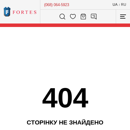
(068) 064-5923
UA
RU
/
Розумний пошук...
404
С
Т
О
Р
І
Н
К
У
Н
Е
З
Н
А
Й
Д
Е
Н
О