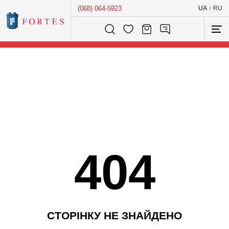
(068) 064-5923
UA
RU
/
Розумний пошук...
404
С
Т
О
Р
І
Н
К
У
Н
Е
З
Н
А
Й
Д
Е
Н
О