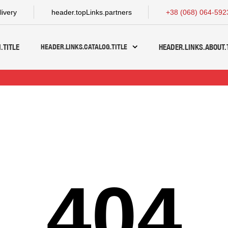
livery
header.topLinks.partners
+38 (068) 064-592
HEADER.LINKS.CATALOG.TITLE
.TITLE
HEADER.LINKS.ABOUT.
404