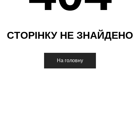
С
Т
О
Р
І
Н
К
У
Н
Е
З
Н
А
Й
Д
Е
Н
О
На головну