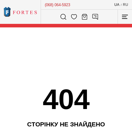
(068) 064-5923
UA
RU
/
Розумний пошук...
404
С
Т
О
Р
І
Н
К
У
Н
Е
З
Н
А
Й
Д
Е
Н
О