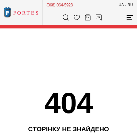
(068) 064-5923
UA
RU
/
Розумний пошук...
404
С
Т
О
Р
І
Н
К
У
Н
Е
З
Н
А
Й
Д
Е
Н
О