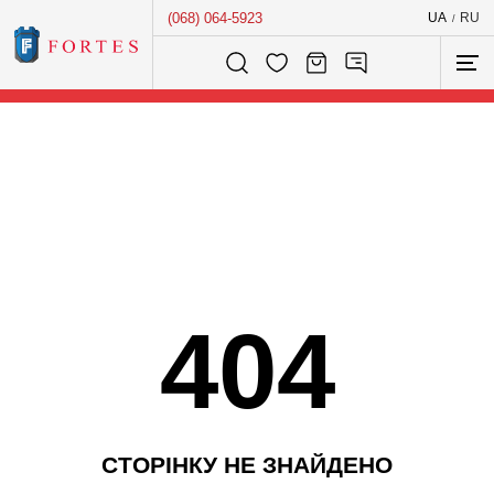
(068) 064-5923
UA
RU
/
Розумний пошук...
404
С
Т
О
Р
І
Н
К
У
Н
Е
З
Н
А
Й
Д
Е
Н
О