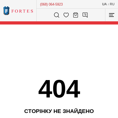
(068) 064-5923
UA
RU
/
Розумний пошук...
404
С
Т
О
Р
І
Н
К
У
Н
Е
З
Н
А
Й
Д
Е
Н
О