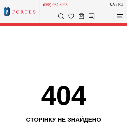
(068) 064-5923
UA
RU
/
Розумний пошук...
404
С
Т
О
Р
І
Н
К
У
Н
Е
З
Н
А
Й
Д
Е
Н
О